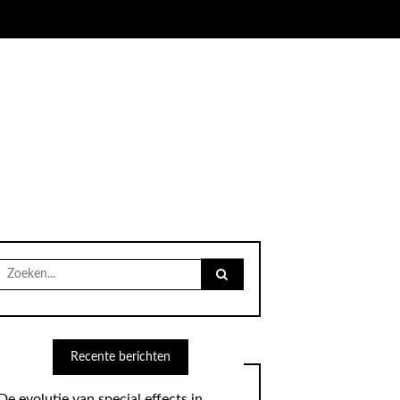
Search
for:
Recente berichten
De evolutie van special effects in