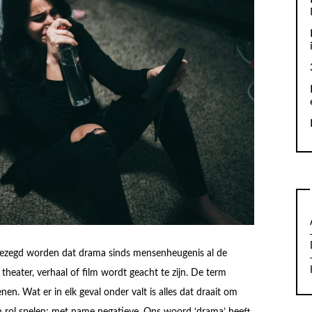
n gezegd worden dat drama sinds mensenheugenis al de
eater, verhaal of film wordt geacht te zijn. De term
enen. Wat er in elk geval onder valt is alles dat draait om
en rol spelen; met name negatieve. Ons woord ‘drama’ heeft