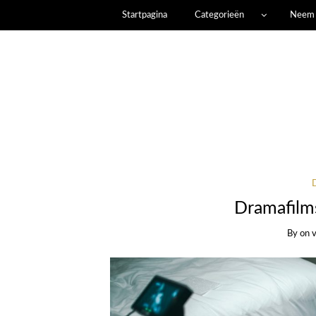
Startpagina
Categorieën
Neem 
Dramafilm
By
on
v