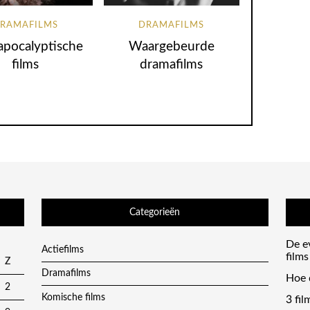
RAMAFILMS
DRAMAFILMS
apocalyptische
Waargebeurde
films
dramafilms
Categorieën
De ev
Actiefilms
films
Z
Dramafilms
Hoe 
2
Komische films
3 fil