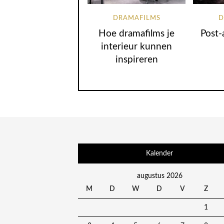
DRAMAFILMS
D
Hoe dramafilms je
Post-
interieur kunnen
inspireren
Kalender
augustus 2026
M
D
W
D
V
Z
1