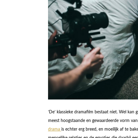
‘De’ klassieke dramafilm bestaat niet. Wel ka
meest hoogstaande en gewaardeerde vorm van th
drama
is echter erg breed, en moeilijk af te bak
menselijke relaties en de emoties die daarbij e