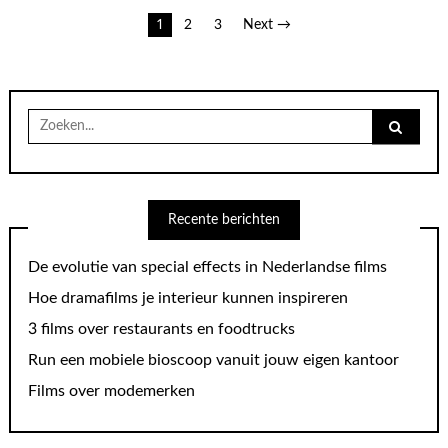
Berichten
1
2
3
Next →
paginering
Search
for:
Recente berichten
De evolutie van special effects in Nederlandse films
Hoe dramafilms je interieur kunnen inspireren
3 films over restaurants en foodtrucks
Run een mobiele bioscoop vanuit jouw eigen kantoor
Films over modemerken