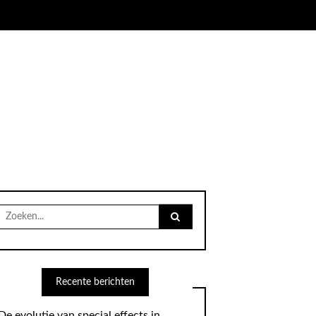
Search
for:
Recente berichten
De evolutie van special effects in