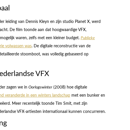
paal
r leiding van Dennis Kleyn en zijn studio Planet X, werd
racht. De film toonde aan dat hoogwaardige VFX,
mogelijk waren, zelfs met een kleiner budget.
Publieke
rie volwassen was
. De digitale reconstructie van de
etailleerde stoomboot, was volledig gebaseerd op
ederlandse VFX
rder zagen we in
Oorlogswinter
(2008) hoe digitale
d veranderde in een winters landschap
met een bunker en
creëerd. Meer recentelijk toonde Tim Smit, met zijn
erlandse VFX-artiesten internationaal kunnen concurreren.
ng