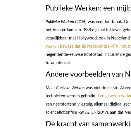
Publieke Werken: een mijl
Publieke Werken
(2015) was een doorbraak. Onde
het Amsterdam van 1888 digitaal tot leven geb
vergelijkbaar met Hollywood, ook in Nederland 
Werken
bewees dat de Nederlandse VFX-indust
negentiende-eeuwse hoofdstad, inclusief de ged
fotomateriaal.
Andere voorbeelden van N
Maar
Publieke Werken
was niet de eerste. Al ee
technieken werden gebruikt.
Een gewoon weilan
een neerstortend vliegtuig, allemaal digitaal ge
sciencefictionfilm
Kill Switch
(2017), aan dat Ned
De kracht van samenwerki