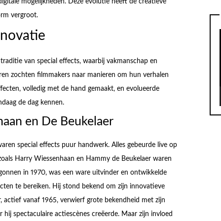
igitale mogelijkheden. Deze evolutie heeft de creatieve
rm vergroot.
nnovatie
traditie van special effects, waarbij vakmanschap en
 jaren zochten filmmakers naar manieren om hun verhalen
effecten, volledig met de hand gemaakt, en evolueerde
vandaag de dag kennen.
haan en De Beukelaer
, waren special effects puur handwerk. Alles gebeurde live op
ers zoals Harry Wiessenhaan en Hammy de Beukelaer waren
gonnen in 1970, was een ware uitvinder en ontwikkelde
cten te bereiken. Hij stond bekend om zijn innovatieve
, actief vanaf 1965, verwierf grote bekendheid met zijn
 hij spectaculaire actiescènes creëerde. Maar zijn invloed