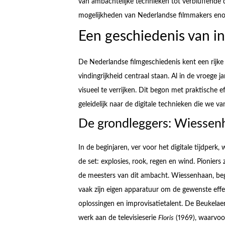
van ambachtelijke technieken tot verbluffende d
mogelijkheden van Nederlandse filmmakers eno
Een geschiedenis van i
De Nederlandse filmgeschiedenis kent een rijke 
vindingrijkheid centraal staan. Al in de vroege
visueel te verrijken. Dit begon met praktische 
geleidelijk naar de digitale technieken die we 
De grondleggers: Wiessen
In de beginjaren, ver voor het digitale tijdperk
de set: explosies, rook, regen en wind. Pioni
de meesters van dit ambacht. Wiessenhaan, be
vaak zijn eigen apparatuur om de gewenste effe
oplossingen en improvisatietalent. De Beukelaer
werk aan de televisieserie
Floris
(1969), waarvoor