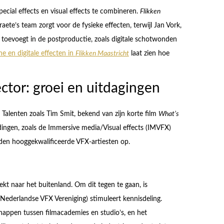
ecial effects en visual effects te combineren.
Flikken
aete’s team zorgt voor de fysieke effecten, terwijl Jan Vork,
 toevoegt in de postproductie, zoals digitale schotwonden
e en digitale effecten in
Flikken Maastricht
laat zien hoe
tor: groei en uitdagingen
 Talenten zoals Tim Smit, bekend van zijn korte film
What’s
dingen, zoals de Immersive media/Visual effects (IMVFX)
den hooggekwalificeerde VFX-artiesten op.
trekt naar het buitenland. Om dit tegen te gaan, is
ederlandse VFX Vereniging) stimuleert kennisdeling.
happen tussen filmacademies en studio’s, en het