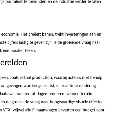
ijk om talent te behouden en de industrie verder te laten
 economie. Het creëert banen, trekt investeringen aan en
te cijfers lastig te geven zijn, is de groeiende vraag naar
, een positief teken.
werelden
eën, zoals virtual production, waarbij acteurs met behulp
e omgevingen worden geplaatst, en real-time rendering,
laats van na uren of dagen renderen, winnen terrein.
en de groeiende vraag naar hoogwaardige visuele effecten.
 VFX; vrijwel alle filmaanvragen bevatten een budget voor