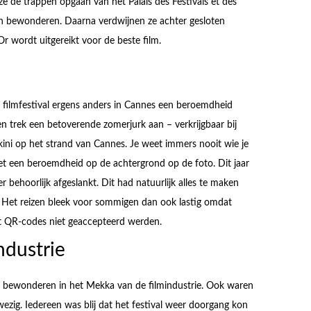
e de trappen opgaan van het Palais des Festivals et des
en bewonderen. Daarna verdwijnen ze achter gesloten
Or wordt uitgereikt voor de beste film.
t filmfestival ergens anders in Cannes een beroemdheid
 en trek een betoverende zomerjurk aan – verkrijgbaar bij
ikini op het strand van Cannes. Je weet immers nooit wie je
et een beroemdheid op de achtergrond op de foto. Dit jaar
 behoorlijk afgeslankt. Dit had natuurlijk alles te maken
 Het reizen bleek voor sommigen dan ook lastig omdat
t QR-codes niet geaccepteerd werden.
ndustrie
e bewonderen in het Mekka van de filmindustrie. Ook waren
ezig. Iedereen was blij dat het festival weer doorgang kon