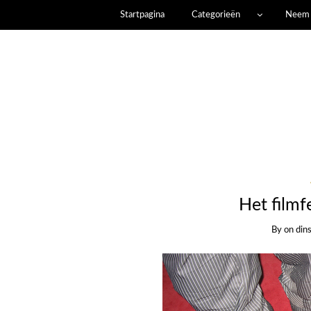
Startpagina
Categorieën
Neem 
Het filmf
By
on
din