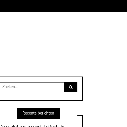
Search
for:
Recente berichten
De evolutie van special effects in