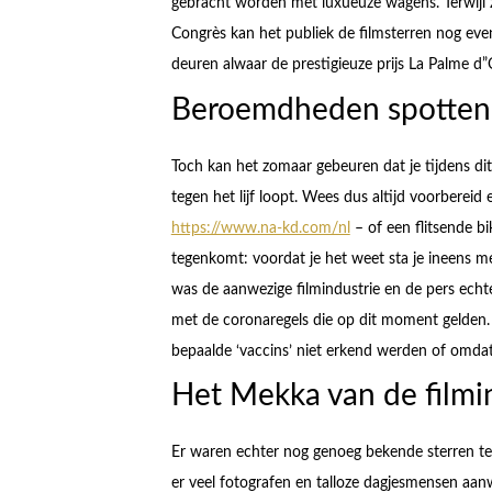
gebracht worden met luxueuze wagens. Terwijl z
Congrès kan het publiek de filmsterren nog ev
deuren alwaar de prestigieuze prijs La Palme d”
Beroemdheden spotten
Toch kan het zomaar gebeuren dat je tijdens di
tegen het lijf loopt. Wees dus altijd voorbereid
https://www.na-kd.com/nl
– of een flitsende b
tegenkomt: voordat je het weet sta je ineens m
was de aanwezige filmindustrie en de pers echter
met de coronaregels die op dit moment gelden.
bepaalde ‘vaccins’ niet erkend werden of omda
Het Mekka van de filmi
Er waren echter nog genoeg bekende sterren t
er veel fotografen en talloze dagjesmensen aanw