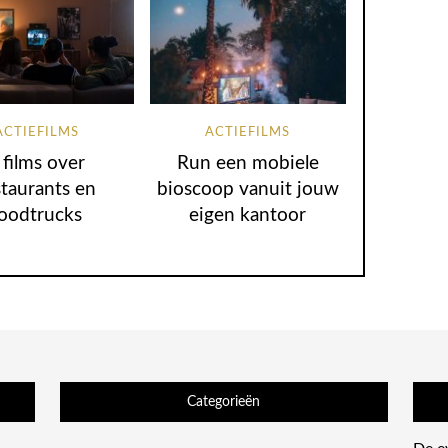
ACTIEFILMS
ACTIEFILMS
 films over
Run een mobiele
staurants en
bioscoop vanuit jouw
oodtrucks
eigen kantoor
Categorieën