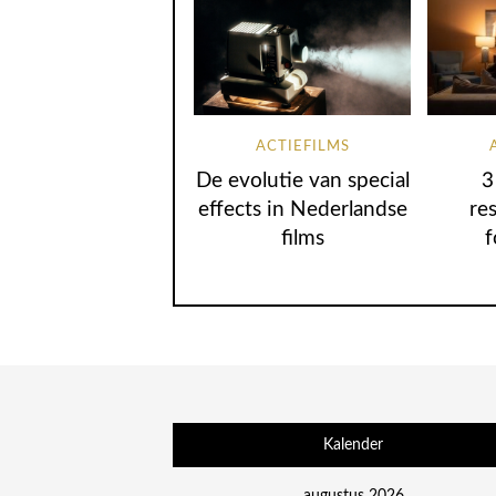
ACTIEFILMS
De evolutie van special
3
effects in Nederlandse
re
films
f
Kalender
augustus 2026