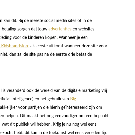
 kan dit. Bij de meeste social media sites of in de
 betaling zorgen dat jouw
advertenties
en websites
kleding voor de kinderen kopen. Wanneer je een
j Kidsbrandstore
als eerste uitkomt wanneer deze site voor
iet, dan zal de site pas na de eerste drie betaalde
val is veranderd ook de wereld van de digitale marketing vrij
ificial Intelligence) en het gebruik van
Big
kelijker voor partijen die hierin geïnteresseerd zijn om
nnen helpen. Dit maakt het nog eenvoudiger om een bepaald
 wat dit publiek wil hebben. Krijg je nu nog wel eens
g gekocht hebt, dit kan in de toekomst wel eens verleden tijd