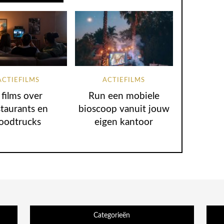
ACTIEFILMS
ACTIEFILMS
 films over
Run een mobiele
staurants en
bioscoop vanuit jouw
oodtrucks
eigen kantoor
Categorieën