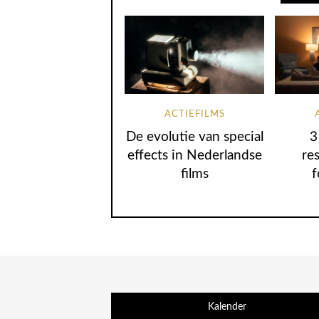
ACTIEFILMS
De evolutie van special
3
effects in Nederlandse
re
films
f
Kalender