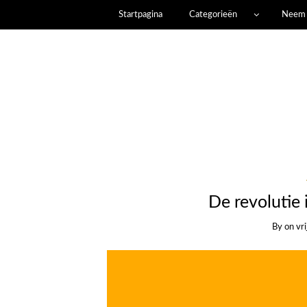
Startpagina
Categorieën
Neem 
De revolutie 
By
on
vr