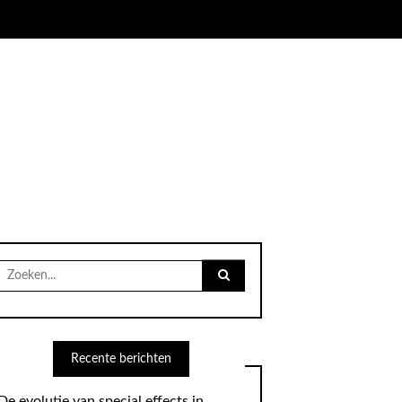
Search
for:
Recente berichten
De evolutie van special effects in